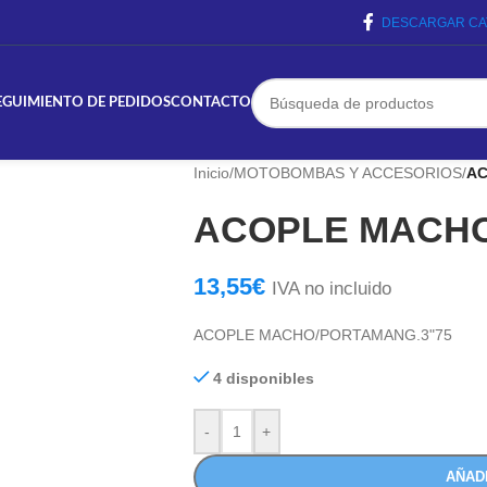
DESCARGAR CA
EGUIMIENTO DE PEDIDOS
CONTACTO
Inicio
/
MOTOBOMBAS Y ACCESORIOS
/
AC
ACOPLE MACHO
13,55
€
IVA no incluido
ACOPLE MACHO/PORTAMANG.3"75
4 disponibles
-
+
AÑAD