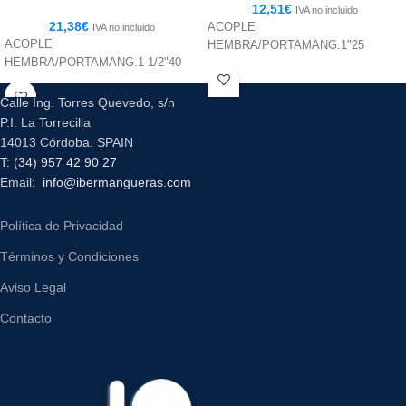
12,51
€
IVA no incluido
21,38
€
ACOPLE
IVA no incluido
ACOPLE
HEMBRA/PORTAMANG.1"25
HEMBRA/PORTAMANG.1-1/2"40
Calle Ing. Torres Quevedo, s/n
P.I. La Torrecilla
14013 Córdoba. SPAIN
T:
(34) 957 42 90 27
Email:
info@ibermangueras.com
Política de Privacidad
Términos y Condiciones
Aviso Legal
Contacto