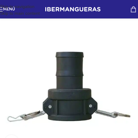
Skip to navigation
MENÚ
Skip to main content