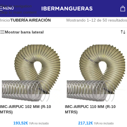
Skip to navigation
MENÚ
Skip to main content
Inicio
/
TUBERÍA AIREACIÓN
Mostrando 1–12 de 50 resultados
Mostrar barra lateral
IMC-AIRPUC 102 MM (R-10
IMC-AIRPUC 110 MM (R-10
MTRS)
MTRS)
193,52
€
217,12
€
IVA no incluido
IVA no incluido