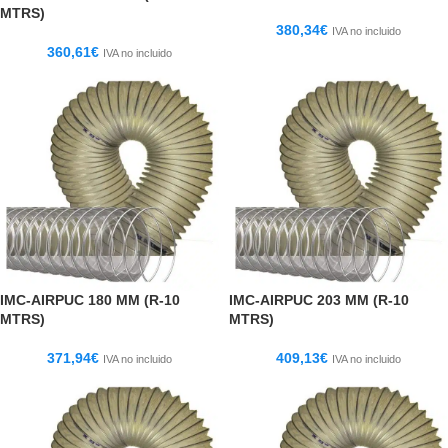
MTRS)
380,34
€
IVA no incluido
360,61
€
IVA no incluido
IMC-AIRPUC 180 MM (R-10
IMC-AIRPUC 203 MM (R-10
MTRS)
MTRS)
371,94
€
409,13
€
IVA no incluido
IVA no incluido