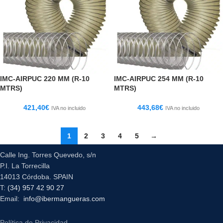
IMC-AIRPUC 220 MM (R-10
IMC-AIRPUC 254 MM (R-10
MTRS)
MTRS)
421,40
€
443,68
€
IVA no incluido
IVA no incluido
1
2
3
4
5
→
Calle Ing. Torres Quevedo, s/n
P.I. La Torrecilla
14013 Córdoba. SPAIN
T:
(34) 957 42 90 27
Email:
info@ibermangueras.com
Política de Privacidad