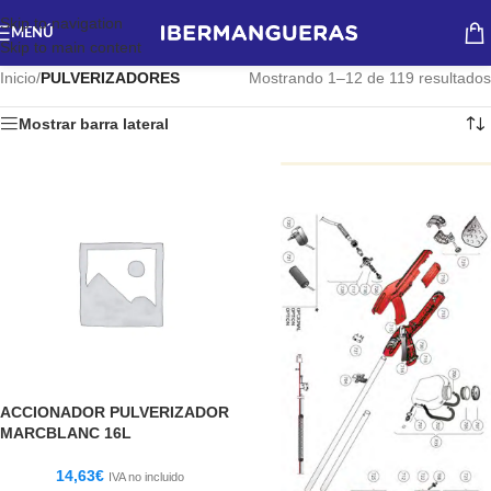
Skip to navigation
MENÚ
Skip to main content
Inicio
/
PULVERIZADORES
Mostrando 1–12 de 119 resultados
Mostrar barra lateral
ACCIONADOR PULVERIZADOR
MARCBLANC 16L
14,63
€
IVA no incluido