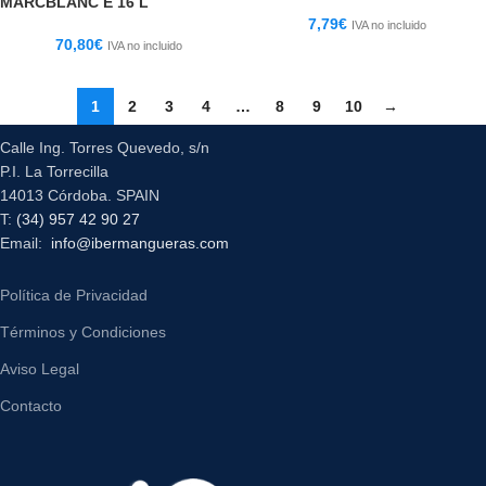
MARCBLANC E 16 L
7,79
€
IVA no incluido
70,80
€
IVA no incluido
1
2
3
4
…
8
9
10
→
Calle Ing. Torres Quevedo, s/n
P.I. La Torrecilla
14013 Córdoba. SPAIN
T:
(34) 957 42 90 27
Email:
info@ibermangueras.com
Política de Privacidad
Términos y Condiciones
Aviso Legal
Contacto