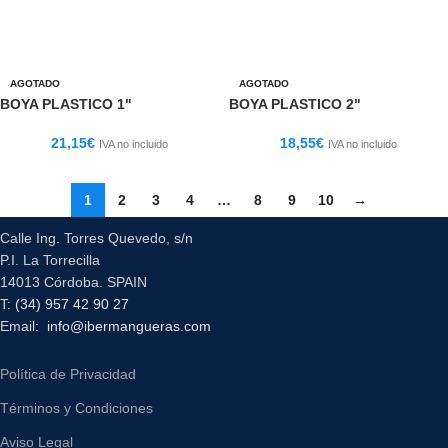
AGOTADO
AGOTADO
BOYA PLASTICO 1"
BOYA PLASTICO 2"
21,15
€
18,55
€
IVA no incluido
IVA no incluido
1
2
3
4
…
8
9
10
→
Calle Ing. Torres Quevedo, s/n
P.I. La Torrecilla
14013 Córdoba. SPAIN
T:
(34) 957 42 90 27
Email:
info@ibermangueras.com
Política de Privacidad
Términos y Condiciones
Aviso Legal