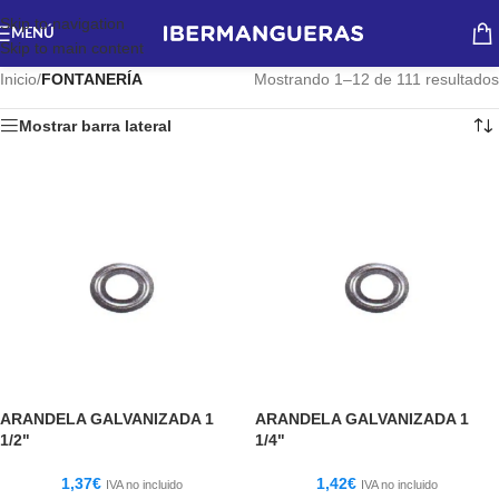
Skip to navigation
MENÚ
Skip to main content
Inicio
/
FONTANERÍA
Mostrando 1–12 de 111 resultados
Mostrar barra lateral
ARANDELA GALVANIZADA 1
ARANDELA GALVANIZADA 1
1/2"
1/4"
1,37
€
1,42
€
IVA no incluido
IVA no incluido