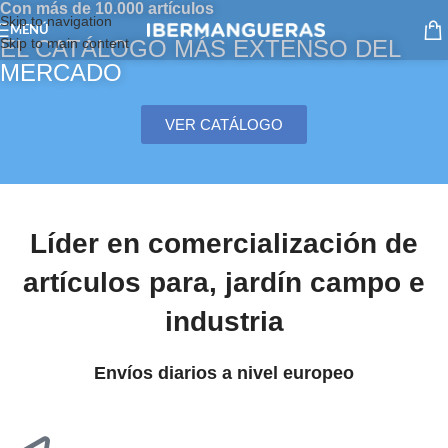
Con más de 10.000 artículos
Skip to navigation
MENÚ
Skip to main content
EL CATÁLOGO MÁS EXTENSO DEL
MERCADO
VER CATÁLOGO
Líder en comercialización de
artículos para, jardín campo e
industria
Envíos diarios a nivel europeo