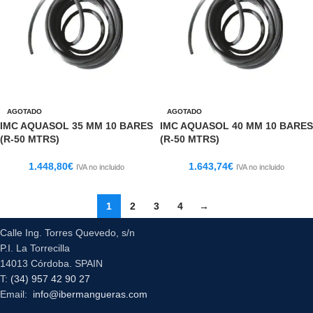
AGOTADO
AGOTADO
IMC AQUASOL 35 MM 10 BARES
IMC AQUASOL 40 MM 10 BARES
(R-50 MTRS)
(R-50 MTRS)
1.448,80
€
1.643,74
€
IVA no incluido
IVA no incluido
1
2
3
4
→
Calle Ing. Torres Quevedo, s/n
P.I. La Torrecilla
14013 Córdoba. SPAIN
T:
(34) 957 42 90 27
Email:
info@ibermangueras.com