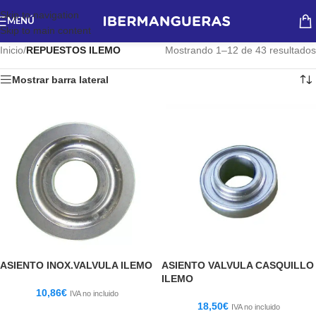
Skip to navigation
MENÚ
Skip to main content
Inicio
/
REPUESTOS ILEMO
Mostrando 1–12 de 43 resultados
Mostrar barra lateral
ASIENTO INOX.VALVULA ILEMO
ASIENTO VALVULA CASQUILLO
ILEMO
10,86
€
IVA no incluido
18,50
€
IVA no incluido