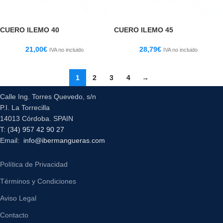
CUERO ILEMO 40
CUERO ILEMO 45
21,00
€
28,79
€
IVA no incluido
IVA no incluido
1
2
3
4
→
Calle Ing. Torres Quevedo, s/n
P.I. La Torrecilla
14013 Córdoba. SPAIN
T:
(34) 957 42 90 27
Email:
info@ibermangueras.com
Política de Privacidad
Términos y Condiciones
Aviso Legal
Contacto