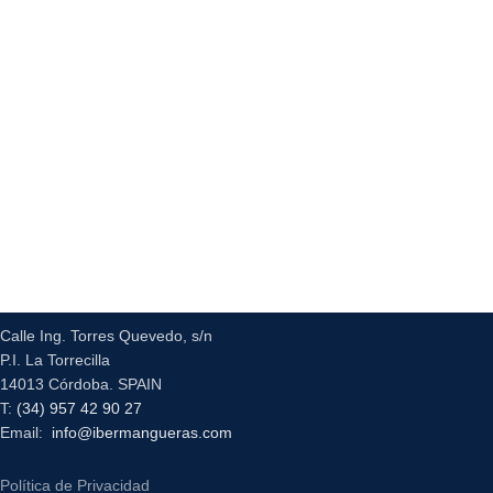
Calle Ing. Torres Quevedo, s/n
P.I. La Torrecilla
14013 Córdoba. SPAIN
T:
(34) 957 42 90 27
Email:
info@ibermangueras.com
Política de Privacidad