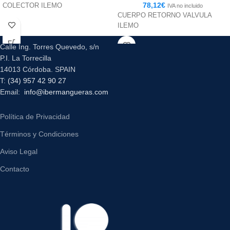
78,12
€
COLECTOR ILEMO
IVA no incluido
CUERPO RETORNO VALVULA
ILEMO
Calle Ing. Torres Quevedo, s/n
P.I. La Torrecilla
14013 Córdoba. SPAIN
T:
(34) 957 42 90 27
Email:
info@ibermangueras.com
Política de Privacidad
Términos y Condiciones
Aviso Legal
Contacto