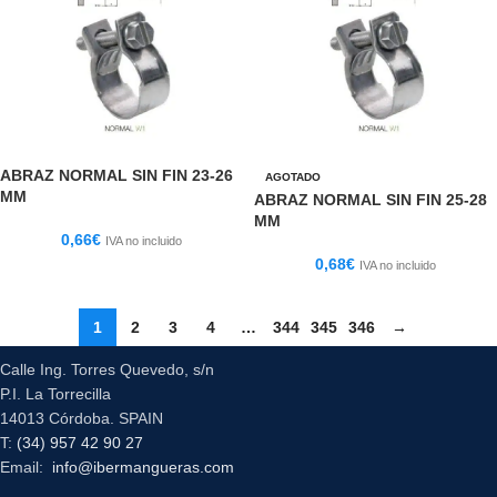
ABRAZ NORMAL SIN FIN 23-26
AGOTADO
MM
ABRAZ NORMAL SIN FIN 25-28
MM
0,66
€
IVA no incluido
0,68
€
IVA no incluido
1
2
3
4
…
344
345
346
→
Calle Ing. Torres Quevedo, s/n
P.I. La Torrecilla
14013 Córdoba. SPAIN
T:
(34) 957 42 90 27
Email:
info@ibermangueras.com