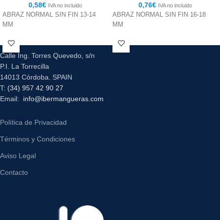
0,58
€
0,76
€
IVA no incluido
IVA no incluido
ABRAZ NORMAL SIN FIN 13-14
ABRAZ NORMAL SIN FIN 16-18
MM
MM
Calle Ing. Torres Quevedo, s/n
P.I. La Torrecilla
14013 Córdoba. SPAIN
T:
(34) 957 42 90 27
Email:
info@ibermangueras.com
Política de Privacidad
Términos y Condiciones
Aviso Legal
Contacto