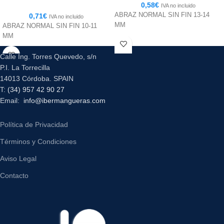
0,58
€
IVA no incluido
ABRAZ NORMAL SIN FIN 13-14
0,71
€
IVA no incluido
MM
ABRAZ NORMAL SIN FIN 10-11
MM
Calle Ing. Torres Quevedo, s/n
P.I. La Torrecilla
14013 Córdoba. SPAIN
T:
(34) 957 42 90 27
Email:
info@ibermangueras.com
Política de Privacidad
Términos y Condiciones
Aviso Legal
Contacto