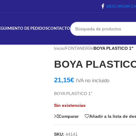
DESCARGAR CA
EGUIMIENTO DE PEDIDOS
CONTACTO
Inicio
/
FONTANERÍA
/
BOYA PLASTICO 1"
BOYA PLASTICO
21,15
€
IVA no incluido
BOYA PLASTICO 1"
Sin existencias
Comparar
Añadir a la lista de d
SKU:
44141