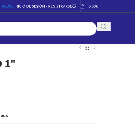
TÁLOGO
INICIO DE SESIÓN / REGISTRARSE
0,00
€
 1"
eseos