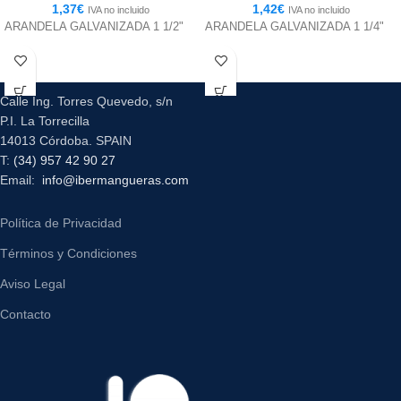
1,37
€
1,42
€
IVA no incluido
IVA no incluido
ARANDELA GALVANIZADA 1 1/2"
ARANDELA GALVANIZADA 1 1/4"
Calle Ing. Torres Quevedo, s/n
P.I. La Torrecilla
14013 Córdoba. SPAIN
T:
(34) 957 42 90 27
Email:
info@ibermangueras.com
Política de Privacidad
Términos y Condiciones
Aviso Legal
Contacto