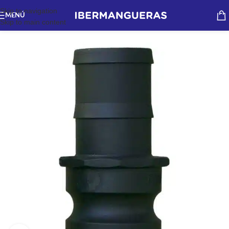
Skip to navigation
MENÚ
Skip to main content