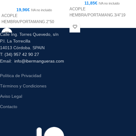
11,85
€
IVA no incluido
ACOPLE
19,96
€
IVA no incluido
HEMBRA/PORTAMANG.3/4"19
ACOPLE
HEMBRA/PORTAMANG.2"50
Calle Ing. Torres Quevedo, s/n
P.I. La Torrecilla
14013 Córdoba. SPAIN
T:
(34) 957 42 90 27
Email:
info@ibermangueras.com
Política de Privacidad
Términos y Condiciones
Aviso Legal
Contacto