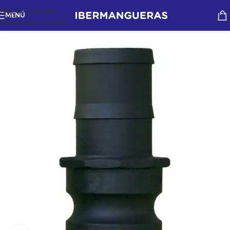
Skip to navigation
MENÚ
Skip to main content