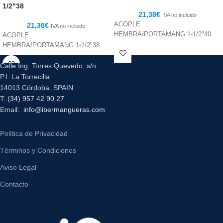
1/2"38
21,38
€
IVA no incluido
ACOPLE
21,38
€
IVA no incluido
HEMBRA/PORTAMANG.1-1/2"40
ACOPLE
HEMBRA/PORTAMANG.1-1/2"38
Calle Ing. Torres Quevedo, s/n
P.I. La Torrecilla
14013 Córdoba. SPAIN
T:
(34) 957 42 90 27
Email:
info@ibermangueras.com
Política de Privacidad
Términos y Condiciones
Aviso Legal
Contacto