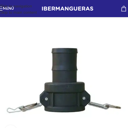
Skip to navigation
MENÚ
Skip to main content