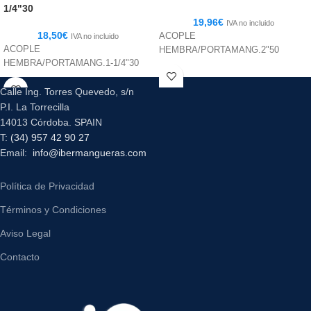
1/4"30
19,96
€
IVA no incluido
18,50
€
ACOPLE
IVA no incluido
ACOPLE
HEMBRA/PORTAMANG.2"50
HEMBRA/PORTAMANG.1-1/4"30
Calle Ing. Torres Quevedo, s/n
P.I. La Torrecilla
14013 Córdoba. SPAIN
T:
(34) 957 42 90 27
Email:
info@ibermangueras.com
Política de Privacidad
Términos y Condiciones
Aviso Legal
Contacto