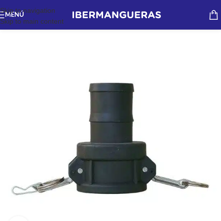
Skip to navigation
MENÚ
Skip to main content