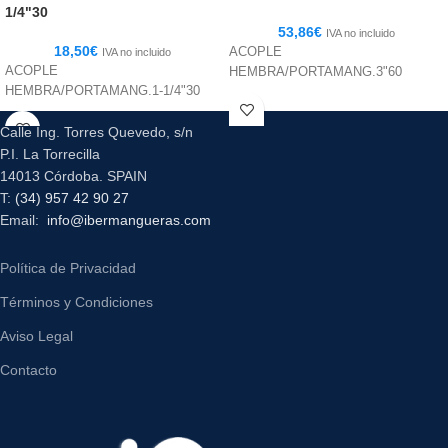
1/4"30
53,86
€
IVA no incluido
18,50
€
ACOPLE
IVA no incluido
ACOPLE
HEMBRA/PORTAMANG.3"60
HEMBRA/PORTAMANG.1-1/4"30
Calle Ing. Torres Quevedo, s/n
P.I. La Torrecilla
14013 Córdoba. SPAIN
T:
(34) 957 42 90 27
Email:
info@ibermangueras.com
Política de Privacidad
Términos y Condiciones
Aviso Legal
Contacto