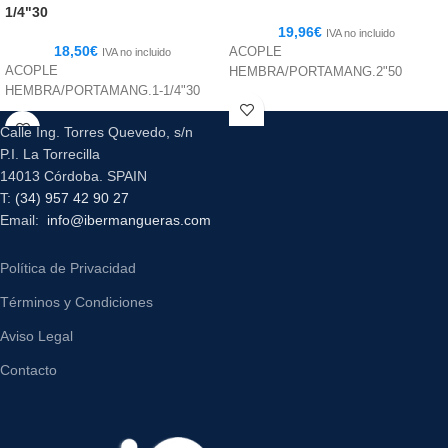
1/4"30
19,96
€
IVA no incluido
18,50
€
ACOPLE
IVA no incluido
ACOPLE
HEMBRA/PORTAMANG.2"50
HEMBRA/PORTAMANG.1-1/4"30
Calle Ing. Torres Quevedo, s/n
P.I. La Torrecilla
14013 Córdoba. SPAIN
T:
(34) 957 42 90 27
Email:
info@ibermangueras.com
Política de Privacidad
Términos y Condiciones
Aviso Legal
Contacto