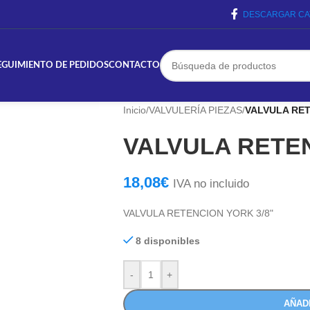
DESCARGAR CA
EGUIMIENTO DE PEDIDOS
CONTACTO
Inicio
/
VALVULERÍA PIEZAS
/
VALVULA RET
VALVULA RETEN
18,08
€
IVA no incluido
VALVULA RETENCION YORK 3/8"
8 disponibles
-
+
AÑAD