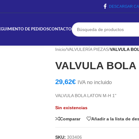
DESCARGAR CA
EGUIMIENTO DE PEDIDOS
CONTACTO
Inicio
/
VALVULERÍA PIEZAS
/
VALVULA BOL
VALVULA BOLA 
29,62
€
IVA no incluido
VALVULA BOLA LATON M-H 1"
Sin existencias
Comparar
Añadir a la lista de d
SKU:
303406