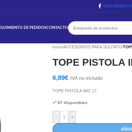
DESCARGAR CA
EGUIMIENTO DE PEDIDOS
CONTACTO
Inicio
/
ACCESORIOS PARA SULFATO
/
TOP
TOPE PISTOLA I
6,89
€
IVA no incluido
TOPE PISTOLA IMC 17
67 disponibles
-
+
AÑAD