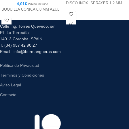
DISCO INOX. SPRAYER 1.2 MM.
4,01
€
IVA no incluido
BOQUILLA CONICA 0.8 MM AZUL
Calle Ing. Torres Quevedo, s/n
P.I. La Torrecilla
14013 Córdoba. SPAIN
T:
(34) 957 42 90 27
Email:
info@ibermangueras.com
Política de Privacidad
Términos y Condiciones
Aviso Legal
Contacto