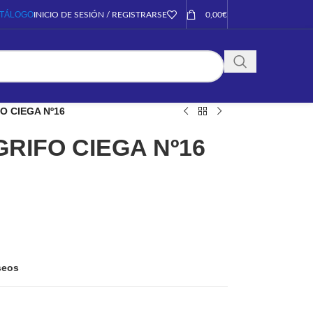
TÁLOGO
INICIO DE SESIÓN / REGISTRARSE
0,00
€
O CIEGA Nº16
RIFO CIEGA Nº16
eseos