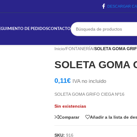
DESCARGAR CA
EGUIMIENTO DE PEDIDOS
CONTACTO
Inicio
/
FONTANERÍA
/
SOLETA GOMA GRIF
SOLETA GOMA G
0,11
€
IVA no incluido
SOLETA GOMA GRIFO CIEGA Nº16
Sin existencias
Comparar
Añadir a la lista de d
SKU:
916