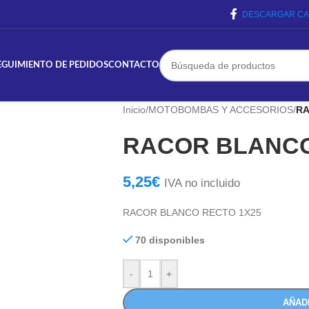
DESCARGAR CA
EGUIMIENTO DE PEDIDOS
CONTACTO
Inicio
/
MOTOBOMBAS Y ACCESORIOS
/
RA
RACOR BLANCO
5,25
€
IVA no incluido
RACOR BLANCO RECTO 1X25
70 disponibles
-
+
AÑAD