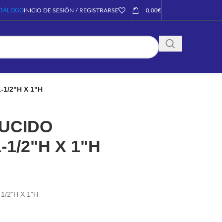
TÁLOGO
INICIO DE SESIÓN / REGISTRARSE
0,00
€
1/2"H X 1"H
UCIDO
1/2"H X 1"H
/2"H X 1"H