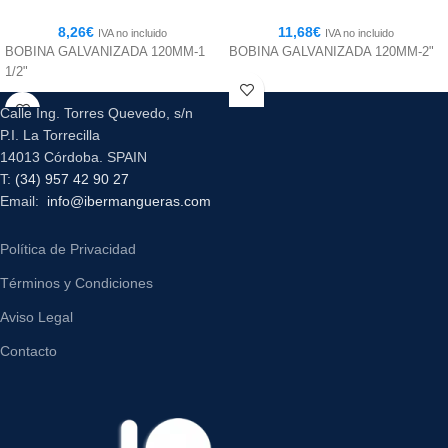
8,26
€
11,68
€
IVA no incluido
IVA no incluido
BOBINA GALVANIZADA 120MM-1
BOBINA GALVANIZADA 120MM-2"
1/2"
Calle Ing. Torres Quevedo, s/n
P.I. La Torrecilla
14013 Córdoba. SPAIN
T:
(34) 957 42 90 27
Email:
info@ibermangueras.com
Política de Privacidad
Términos y Condiciones
Aviso Legal
Contacto