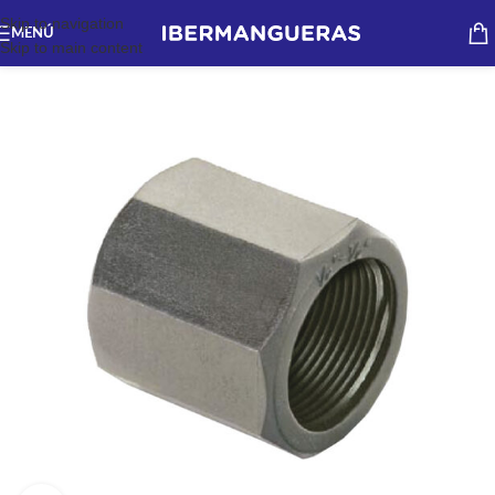
Skip to navigation
MENÚ
Skip to main content