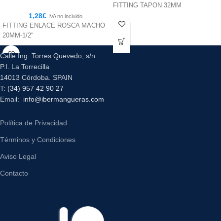
FITTING TAPON 32MM
1,28
€
IVA no incluido
FITTING ENLACE ROSCA MACHO
20MM-1/2"
Calle Ing. Torres Quevedo, s/n
P.I. La Torrecilla
14013 Córdoba. SPAIN
T:
(34) 957 42 90 27
Email:
info@ibermangueras.com
Política de Privacidad
Términos y Condiciones
Aviso Legal
Contacto