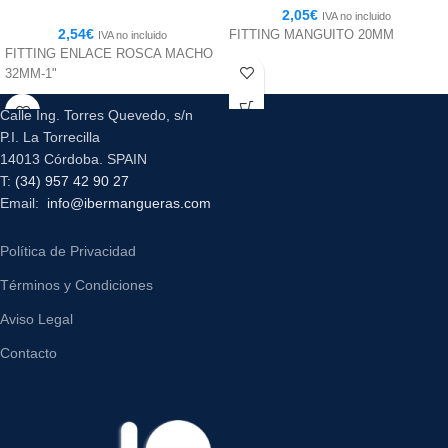
2,05
€
IVA no incluido
2,54
€
FITTING MANGUITO 20MM
IVA no incluido
FITTING ENLACE ROSCA MACHO
32MM-1"
Calle Ing. Torres Quevedo, s/n
P.I. La Torrecilla
14013 Córdoba. SPAIN
T:
(34) 957 42 90 27
Email:
info@ibermangueras.com
Política de Privacidad
Términos y Condiciones
Aviso Legal
Contacto