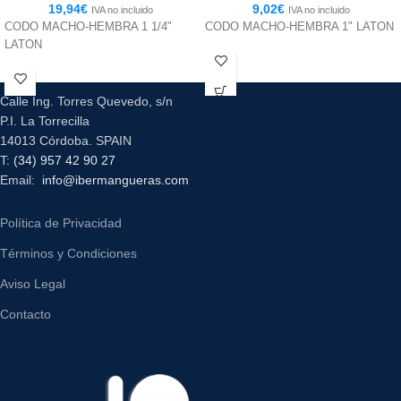
19,94
€
9,02
€
IVA no incluido
IVA no incluido
CODO MACHO-HEMBRA 1 1/4"
CODO MACHO-HEMBRA 1" LATON
LATON
Calle Ing. Torres Quevedo, s/n
P.I. La Torrecilla
14013 Córdoba. SPAIN
T:
(34) 957 42 90 27
Email:
info@ibermangueras.com
Política de Privacidad
Términos y Condiciones
Aviso Legal
Contacto