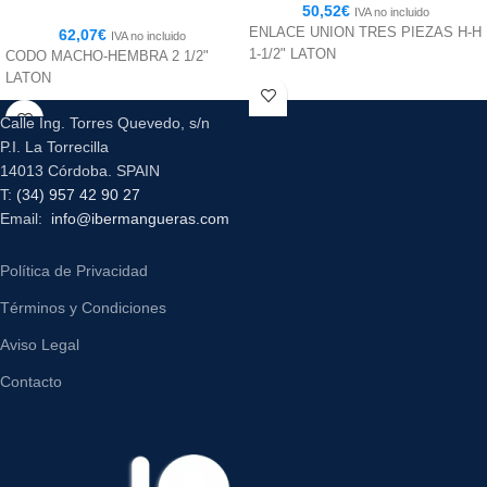
50,52
€
IVA no incluido
ENLACE UNION TRES PIEZAS H-H
62,07
€
IVA no incluido
1-1/2" LATON
CODO MACHO-HEMBRA 2 1/2"
LATON
Calle Ing. Torres Quevedo, s/n
P.I. La Torrecilla
14013 Córdoba. SPAIN
T:
(34) 957 42 90 27
Email:
info@ibermangueras.com
Política de Privacidad
Términos y Condiciones
Aviso Legal
Contacto