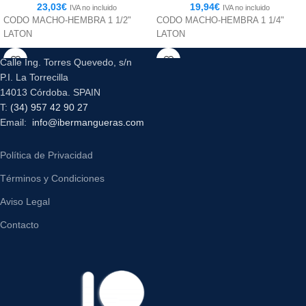
23,03
€
19,94
€
IVA no incluido
IVA no incluido
CODO MACHO-HEMBRA 1 1/2"
CODO MACHO-HEMBRA 1 1/4"
LATON
LATON
Calle Ing. Torres Quevedo, s/n
P.I. La Torrecilla
14013 Córdoba. SPAIN
T:
(34) 957 42 90 27
Email:
info@ibermangueras.com
Política de Privacidad
Términos y Condiciones
Aviso Legal
Contacto