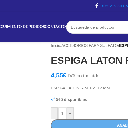
DESCARGAR CA
EGUIMIENTO DE PEDIDOS
CONTACTO
Inicio
/
ACCESORIOS PARA SULFATO
/
ESP
ESPIGA LATON R
4,55
€
IVA no incluido
ESPIGA LATON R/M 1/2" 12 MM
565 disponibles
-
+
AÑAD