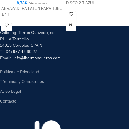
8,73
€
DISCO 2 T AZUL
IVA no incluido
ABRAZADERA LATON PARA TUBO
1/4 H
Calle Ing. Torres Quevedo, s/n
P.I. La Torrecilla
14013 Córdoba. SPAIN
T:
(34) 957 42 90 27
Email:
info@ibermangueras.com
Política de Privacidad
Términos y Condiciones
Aviso Legal
Contacto