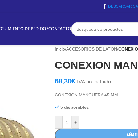
DESCARGAR CA
EGUIMIENTO DE PEDIDOS
CONTACTO
Inicio
/
ACCESORIOS DE LATÓN
/
CONEXIO
CONEXION MAN
68,30
€
IVA no incluido
CONEXION MANGUERA 45 MM
5 disponibles
-
+
AÑAD