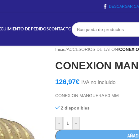
DESCARGAR CA
EGUIMIENTO DE PEDIDOS
CONTACTO
Inicio
/
ACCESORIOS DE LATÓN
/
CONEXIO
CONEXION MAN
126,97
€
IVA no incluido
CONEXION MANGUERA 60 MM
2 disponibles
-
+
AÑAD