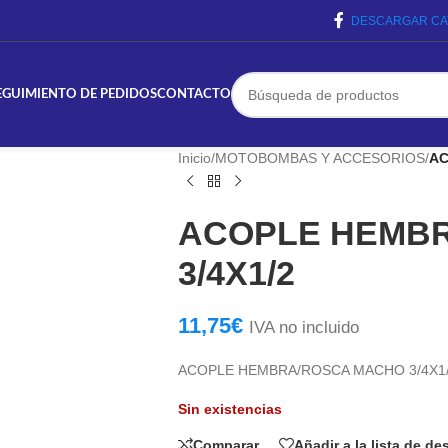
DESCARGAR CA
EGUIMIENTO DE PEDIDOS
CONTACTO
Inicio
/
MOTOBOMBAS Y ACCESORIOS
/
AC
ACOPLE HEMB
3/4X1/2
11,75
€
IVA no incluido
ACOPLE HEMBRA/ROSCA MACHO 3/4X1
Sin existencias
Comparar
Añadir a la lista de d