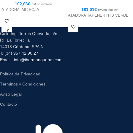
102,66
€
IVA no incluido
181,01
€
ATADORA IMC ROJA
IVA no incluido
ATADORA TAPENER HTB VERDE
Calle Ing. Torres Quevedo, s/n
P.I. La Torrecilla
14013 Córdoba. SPAIN
T:
(34) 957 42 90 27
Email:
info@ibermangueras.com
Política de Privacidad
Términos y Condiciones
Aviso Legal
Contacto