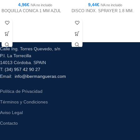
4,96
€
9,44
€
IVA no incluido
IVA no incluido
BOQUILLA CONICA 1 MM AZUL
DISCO INOX. SPRAYER 1.8 MM.
Calle Ing. Torres Quevedo, s/n
P.I. La Torrecilla
14013 Córdoba. SPAIN
T:
(34) 957 42 90 27
Email:
info@ibermangueras.com
Política de Privacidad
Términos y Condiciones
Aviso Legal
Contacto