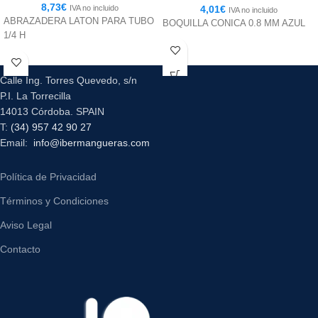
8,73
€
IVA no incluido
4,01
€
IVA no incluido
ABRAZADERA LATON PARA TUBO
BOQUILLA CONICA 0.8 MM AZUL
1/4 H
Calle Ing. Torres Quevedo, s/n
P.I. La Torrecilla
14013 Córdoba. SPAIN
T:
(34) 957 42 90 27
Email:
info@ibermangueras.com
Política de Privacidad
Términos y Condiciones
Aviso Legal
Contacto