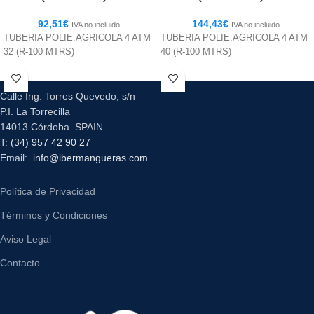
92,51
€
144,43
€
IVA no incluido
IVA no incluido
TUBERIA POLIE.AGRICOLA 4 ATM
TUBERIA POLIE.AGRICOLA 4 ATM
32 (R-100 MTRS)
40 (R-100 MTRS)
Calle Ing. Torres Quevedo, s/n
P.I. La Torrecilla
14013 Córdoba. SPAIN
T:
(34) 957 42 90 27
Email:
info@ibermangueras.com
Política de Privacidad
Términos y Condiciones
Aviso Legal
Contacto