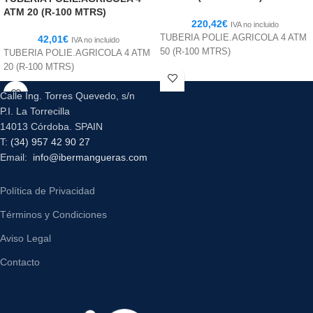
ATM 20 (R-100 MTRS)
220,42
€
IVA no incluido
TUBERIA POLIE.AGRICOLA 4 ATM
42,01
€
IVA no incluido
50 (R-100 MTRS)
TUBERIA POLIE.AGRICOLA 4 ATM
20 (R-100 MTRS)
Calle Ing. Torres Quevedo, s/n
P.I. La Torrecilla
14013 Córdoba. SPAIN
T:
(34) 957 42 90 27
Email:
info@ibermangueras.com
Política de Privacidad
Términos y Condiciones
Aviso Legal
Contacto