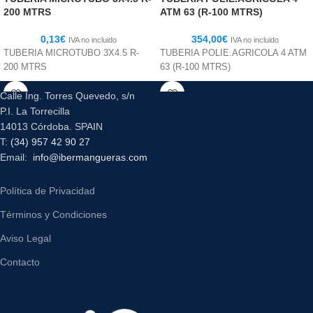
200 MTRS
ATM 63 (R-100 MTRS)
0,13
€
354,00
€
IVA no incluido
IVA no incluido
TUBERIA MICROTUBO 3X4.5 R-
TUBERIA POLIE.AGRICOLA 4 ATM
200 MTRS
63 (R-100 MTRS)
Calle Ing. Torres Quevedo, s/n
P.I. La Torrecilla
14013 Córdoba. SPAIN
T:
(34) 957 42 90 27
Email:
info@ibermangueras.com
Política de Privacidad
Términos y Condiciones
Aviso Legal
Contacto