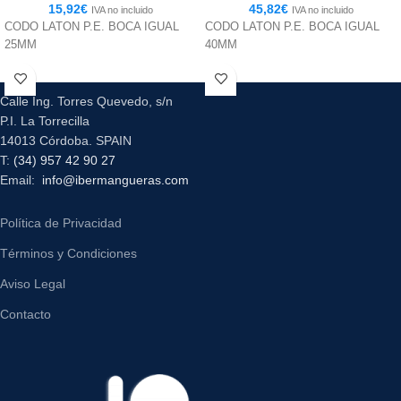
15,92
€
45,82
€
IVA no incluido
IVA no incluido
CODO LATON P.E. BOCA IGUAL
CODO LATON P.E. BOCA IGUAL
25MM
40MM
Calle Ing. Torres Quevedo, s/n
P.I. La Torrecilla
14013 Córdoba. SPAIN
T:
(34) 957 42 90 27
Email:
info@ibermangueras.com
Política de Privacidad
Términos y Condiciones
Aviso Legal
Contacto