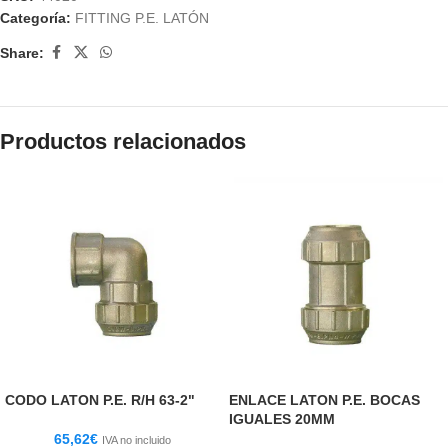
Categoría:
FITTING P.E. LATÓN
Share:
Productos relacionados
CODO LATON P.E. R/H 63-2"
ENLACE LATON P.E. BOCAS
IGUALES 20MM
65,62
€
IVA no incluido