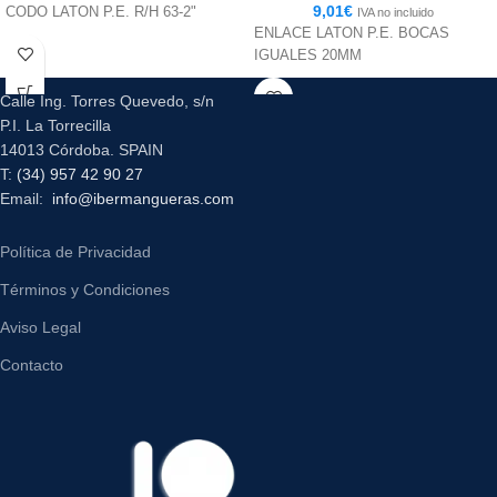
9,01
€
CODO LATON P.E. R/H 63-2"
IVA no incluido
ENLACE LATON P.E. BOCAS
IGUALES 20MM
Calle Ing. Torres Quevedo, s/n
P.I. La Torrecilla
14013 Córdoba. SPAIN
T:
(34) 957 42 90 27
Email:
info@ibermangueras.com
Política de Privacidad
Términos y Condiciones
Aviso Legal
Contacto