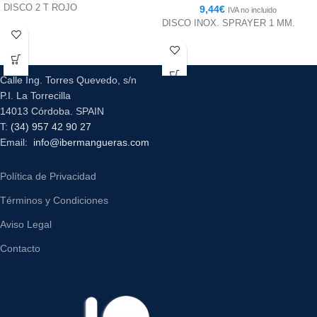
DISCO 2 T ROJO
9,44
€
IVA no incluido
DISCO INOX. SPRAYER 1 MM.
Calle Ing. Torres Quevedo, s/n
P.I. La Torrecilla
14013 Córdoba. SPAIN
T:
(34) 957 42 90 27
Email:
info@ibermangueras.com
Política de Privacidad
Términos y Condiciones
Aviso Legal
Contacto