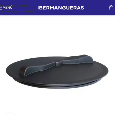
Skip to navigation
MENÚ
Skip to main content