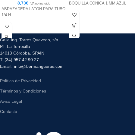
8,73
€
BOQUILLA CONICA 1 MM AZUL
IVA no incluido
ABRAZADERA LATON PARA TUBO
1/4 H
Calle Ing. Torres Quevedo, s/n
P.I. La Torrecilla
14013 Córdoba. SPAIN
T:
(34) 957 42 90 27
Email:
info@ibermangueras.com
Política de Privacidad
Términos y Condiciones
Aviso Legal
Contacto