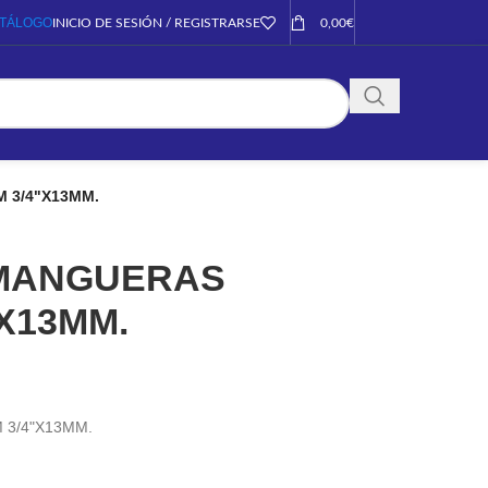
TÁLOGO
INICIO DE SESIÓN / REGISTRARSE
0,00
€
 3/4"X13MM.
MANGUERAS
"X13MM.
3/4"X13MM.